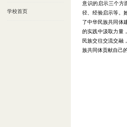
意识的启示三个方
学校首页
径、经验启示等。
了中华民族共同体
的实践中汲取力量
民族交往交流交融
族共同体贡献自己