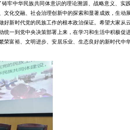
了铸牢中华民族共同体意识的理论溯源、战略意义、实
、文化交融、社会治理创新中的探索和显著成效，生动
做好新时代党的民族工作的根本政治保证。希望大家从
动统一到党中央决策部署上来，在学习和生活中积极促
繁荣富裕、文明进步、安居乐业、生态良好的新时代中