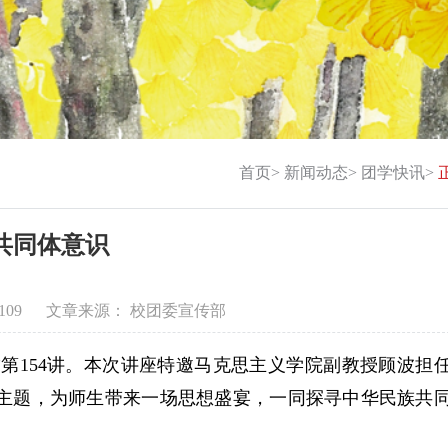
首页
>
新闻动态
>
团学快讯
>
共同体意识
109
文章来源： 校团委宣传部
讲坛”第154讲。本次讲座特邀马克思主义学院副教授顾波担
为主题，为师生带来一场思想盛宴，一同探寻中华民族共