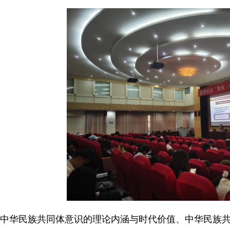
中华民族共同体意识的理论内涵与时代价值、中华民族