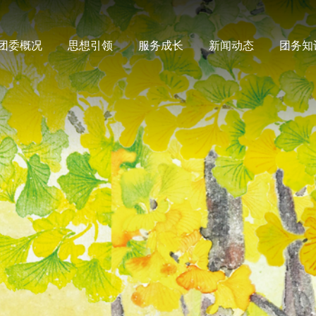
团委概况
思想引领
服务成长
新闻动态
团务知