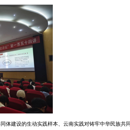
共同体建设的生动实践样本、云南实践对铸牢中华民族共